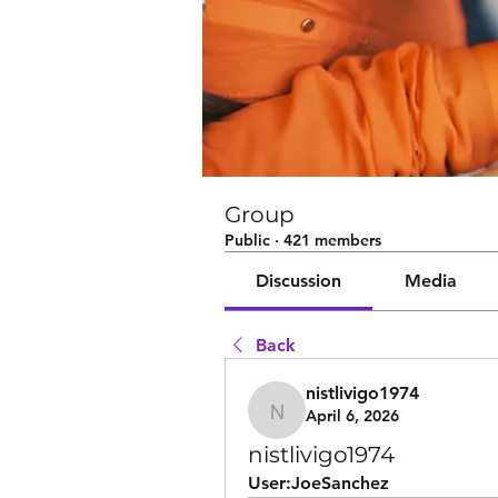
Group
Public
·
421 members
Discussion
Media
Back
nistlivigo1974
April 6, 2026
nistlivigo1974
nistlivigo1974
User:JoeSanchez