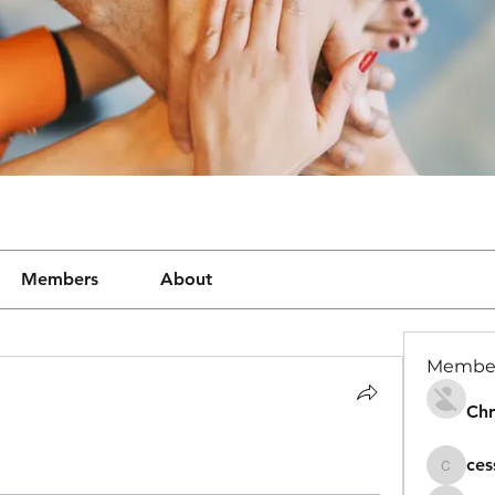
Members
About
Membe
Chr
ce
cesstof