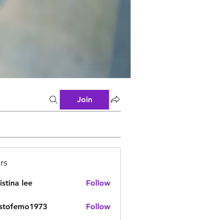
Join
rs
istina lee
Follow
sstofemo1973
Follow
emo1973